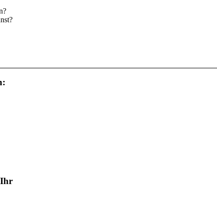
n?
nst?
n:
Ihr